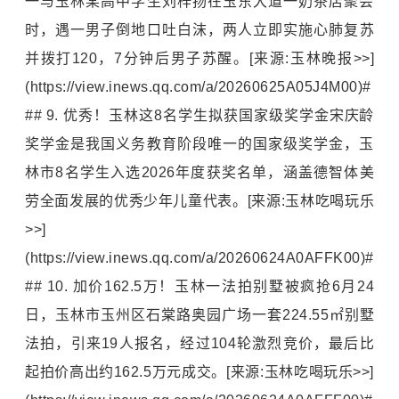
一与玉林某高中学生刘梓扬在玉东大道一奶茶店聚会
时，遇一男子倒地口吐白沫，两人立即实施
心肺复苏
并拨打120，7分钟后男子苏醒。[来源:玉林晚报>>]
(https://view.inews.qq.com/a/20260625A05J4M00)#
## 9. 优秀！玉林这8名学生拟获国家级奖学金宋庆龄
奖学金是我国义务教育阶段唯一的国家级奖学金，玉
林市8名学生入选2026年度获奖名单，涵盖德智体美
劳全面发展的优秀少年儿童代表。[来源:玉林吃喝玩乐
>>]
(https://view.inews.qq.com/a/20260624A0AFFK00)#
## 10. 加价162.5万！玉林一法拍别墅被疯抢6月24
日，玉林市玉州区石棠路奥园广场一套224.55㎡别墅
法拍，引来19人报名，经过104轮激烈竞价，最后比
起拍价高出约162.5万元成交。[来源:玉林吃喝玩乐>>]