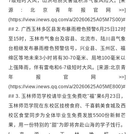
7级短时大风，山洪地质灾害或积涝气象风险大。[来
源:北京青年报官网>>]
(https://view.inews.qq.com/a/20260625A05M7S00)#
## 2. 广西玉林多区县发布暴雨橙色预警6月25日12时
至15时，玉林市气象台及容县、北流市、陆川县气象
台相继发布暴雨橙色预警信号，兴业县、玉州区、福
绵区等地未来3小时将有30-70毫米、局地100毫米以
上强降雨，伴有雷电和6-7级短时大风。[来源:北京青
年报官网>>]
(https://view.inews.qq.com/a/20260625A05ME800)#
## 3. 玉林师范学校请毕业生免费吃"福"果6月23日，
玉林师范学院
在东校区挂榜食府、千喜鹤美食城及西
校区食堂同步为全体毕业生免费发放5500份新鲜芒
果，用一份特别的"甜"为即将奔赴山海的学子饯行。