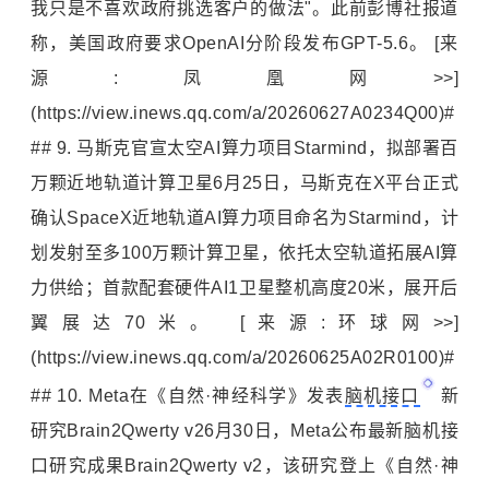
我只是不喜欢政府挑选客户的做法"。此前彭博社报道
称，美国政府要求OpenAI分阶段发布GPT-5.6。 [来
源:凤凰网>>]
(https://view.inews.qq.com/a/20260627A0234Q00)#
## 9. 马斯克官宣太空AI算力项目Starmind，拟部署百
万颗近地轨道计算卫星6月25日，马斯克在X平台正式
确认SpaceX近地轨道AI算力项目命名为Starmind，计
划发射至多100万颗计算卫星，依托太空轨道拓展AI算
力供给；首款配套硬件AI1卫星整机高度20米，展开后
翼展达70米。 [来源:环球网>>]
(https://view.inews.qq.com/a/20260625A02R0100)#
## 10. Meta在《自然·神经科学》发表
脑机接口
新
研究Brain2Qwerty v26月30日，Meta公布最新脑机接
口研究成果Brain2Qwerty v2，该研究登上《自然·神