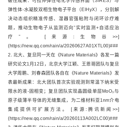
破性成果：可拉伸弹性电化学传感界面（SIRES）与
弹性体-水凝胶双相生物电子平台（ElHyX），分别解
决动态组织精准传感、湿器官强粘附与闭环诊疗难
题，推动生物电子从监测迈向"实时监测+自适应治
疗"。 [来源:生物谷>>]
(https://new.qq.com/rain/a/20260627A01XTL00)###
2. 北大、复旦同一天在《Nature Materials》各发一篇
研究论文1月12日，
北京大学
江颖、王恩哥团队与
复旦
大学
周鹏、刘春森团队各自在《Nature Materials》发
表最新成果：北大团队首次实验观测到常温下纳米受
限水的液-固相变；复旦团队实现晶圆级单层MoO₃与
原子级薄半导体的无缝集成，为二维材料亚1nm介电
集成提供可扩展方法。 [来源:腾讯新闻>>]
(https://new.qq.com/rain/a/20260113A002LC00)###