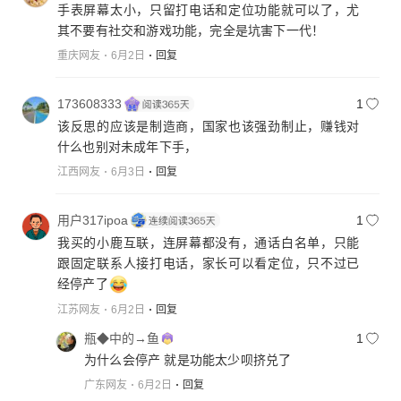
手表屏幕太小，只留打电话和定位功能就可以了，尤
其不要有社交和游戏功能，完全是坑害下一代！
重庆网友
6月2日
回复
173608333
1
该反思的应该是制造商，国家也该强劲制止，赚钱对
什么也别对未成年下手，
江西网友
6月3日
回复
用户317ipoa
1
我买的小鹿互联，连屏幕都没有，通话白名单，只能
跟固定联系人接打电话，家长可以看定位，只不过已
经停产了
江苏网友
6月2日
回复
瓶◆中的→鱼
1
为什么会停产 就是功能太少呗挤兑了
广东网友
6月2日
回复