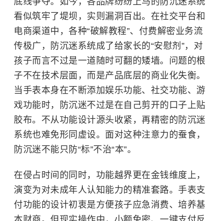
底线争夺。如今，各品牌纷纷上马的防沉迷系统
看似筑牢了堤坝，实则漏洞百出。在社交平台和
电商渠道中，各种“破解教程”、付费解密业务流
传极广，防沉迷系统成了给家长的“安慰剂”，对
孩子而言不过是一道随时可翻的矮墙。问题的根
子不在技术层面，而是产品底层的商业化失衡。
当手表本身在不断添加娱乐功能、社交功能、游
戏功能时，防沉迷不过是在自己剪开的口子上贴
胶布。不从功能设计源头收紧，再精密的防沉迷
系统也难免形同虚设。面对这种注意力的蚕食，
防沉迷不能只防“标”不治“本”。
在侵占时间的同时，功能越界更在金钱维度上，
演变为对未成年人认知能力的精准套路。手表支
付功能的设计初衷是方便孩子应急消费、培养基
本财商。但现实操作中，小额免密、一键支付反