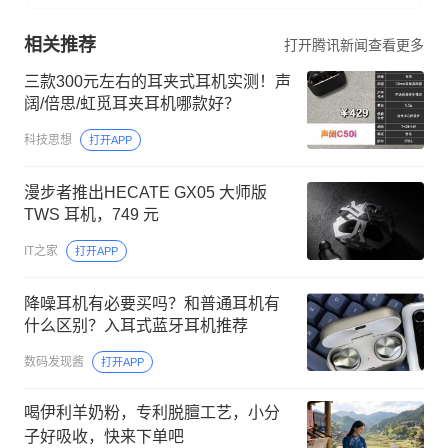
相关推荐
打开腾讯新闻查看更多
三款300元左右的耳夹式耳机实测！声
阔/倍思/虹觅耳夹耳机哪款好？
科技思想
打开APP
漫步者推出HECATE GX05 大师版
TWS 耳机，749 元
IT之家
打开APP
降噪耳机有必要买吗？和普通耳机有
什么区别？入耳式蓝牙耳机推荐
数码发现酱
打开APP
喝伊利羊奶粉，专利脱膻工艺，小分
子好吸收，快来下单吧