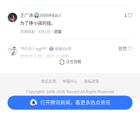
王广涛
1
为了挣小孩的钱。
河南网友
6月2日
回复
༺ᒏ༏࿀ོηg༻
首赞
学校不让带，是什么问题
正在加载
福建网友
6月4日
回复
意见反馈
举报中心
隐私政策
Copyright© 1998-
2026
Tencent.All Rights Reserved
打开
腾讯新闻，看更多热点资讯
打开
APP参与讨论