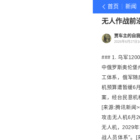
首页
新闻
无人作战前
贾车主的自
2026年6月27日16
### 1. 乌
中俄罗斯奥伦堡
工体系，俄军随后
机预算遭暂缓6月
案，经台民意机
[来源:腾讯新闻>>](
攻击无人机6月
无人机，2029
战人员体系”。[来源:腾