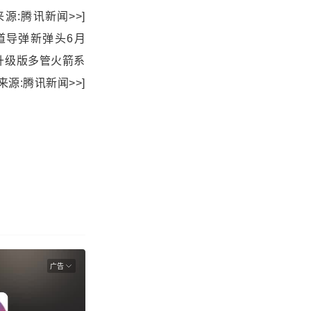
:腾讯新闻>>]
评估战术弹道导弹新弹头6月
升级版多管火箭系
:腾讯新闻>>]
广告