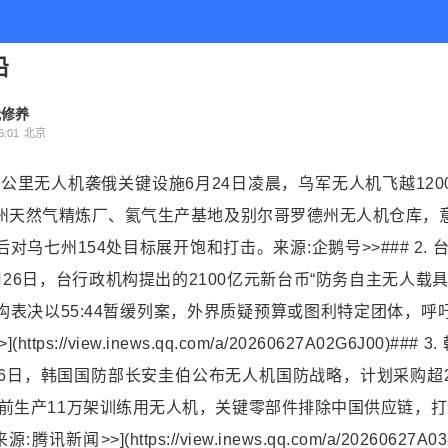
沿
我修养
:01
北京
军1200公里无人机袭俄关键设施6月24日凌晨，乌军无人机飞越12
州天然气精炼厂、氦气生产基地及别尔哥罗德州无人机仓库，
对乌七州154处目标展开饱和打击。来源:企鹅号>>### 2. 台
26日，台行政机构提出的2100亿元新台币“防务自主无人载
构表决以55:44暂缓列案，外界质疑预算或图利特定团体，呼
https://view.inews.qq.com/a/20260627A02G6J00)##
26日，韩国国防部长安圭伯公布无人机国防战略，计划采购超
年前生产11万架训练用无人机，关键零部件排除中国供应链，打
讯新闻>>](https://view.inews.qq.com/a/20260627