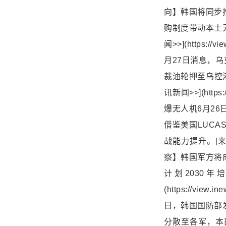
向】韩国将同步
购制度带动本土无
闻>>](https:/
月27日消息，
裁油轮押至乌控港
讯新闻>>](https
爆无人机6月26
借鉴美国LUCA
战能力提升。[来源:腾
察】韩国军方将
计划2030年
(https://vie
日，韩国国防部
分散至各军，本