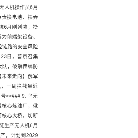
16名乌军无人机操作员6月
负责换电池、摆弄
统6月刚列装，操
解为前端架设备、
控链路的安全风险
月23日，普京召集
大队，破解传统防
【未来走向】俄军
机，一周拦截量近
### 9. 乌无
毁核心炼油厂，俄
河核心大桥，切断
应链生产无人机6月
，计划到2029