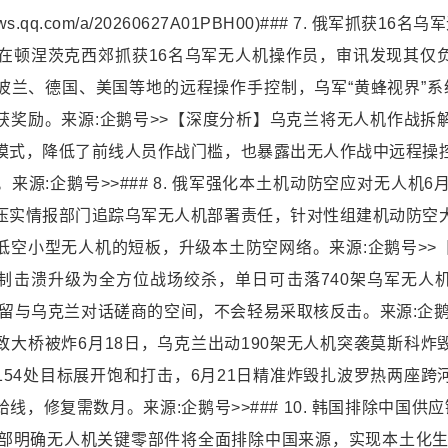
w.inews.qq.com/a/20260627A01PBH00)### 7. 俄军抓获
军在顿涅茨克西郊抓获16名乌军无人机操作员，审讯发现其仅
波兰、德国、美国等地的远程操作手控制，乌军“黄蜂视界”系
获奖励。来源:企鹅号>>【深度分析】乌克兰将无人机作战拆
模式，降低了前线人员作战门槛，也暴露出无人作战中远程操
来源:企鹅号>>### 8. 俄军强化本土机动防空应对无人机6
压实情报部门追踪乌军无人机部署责任，针对性组建机动防空
低空小型无人机的短板，升级本土防空网络。来源:企鹅号>>
制击溃升级为全方位战场绞杀，单日可击落740架乌军无人
保留与乌克兰对话磋商的空间，不会轻易采取核反击。来源:企鹅号>>
致大桥被炸6月18日，乌克兰出动190架无人机突袭莫斯科炸
154处目标展开饱和打击，6月21日精准炸毁扎波罗热两座跨
线，修复需数月。来源:企鹅号>>### 10. 韩国排除中国供
防部明确无人机关键零部件将全面排除中国来源，实现本土化生产