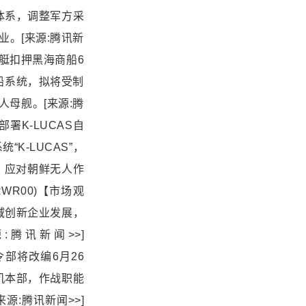
体系，调整军方采
业。[来源:腾讯新
计划用无人艇扣押黑海商船6
船系统，拟将受制
人母舰。[来源:腾
国加速部署K-LUCAS自
K-LUCAS”，
”，应对朝鲜无人作
07RWR00)【市场观
域创新企业发展，
:腾讯新闻>>]
机作战司令部将改编6月26
机本部，作战职能
:腾讯新闻>>]