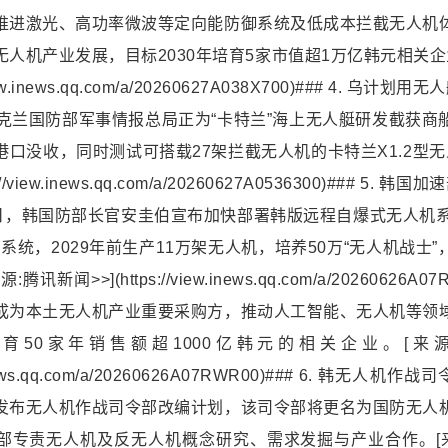
推进激光、高功率微波等定向能防御系统及低成本拦截无人机
人机产业发展，目标2030年培育5家市值超1万亿韩元相关企
/view.inews.qq.com/a/20260627A038X700)### 4. 乌
乌克兰国防部军事情报总局正为“卡特兰”海上无人艇研发截获商
口没收，同时测试可搭载27架拦截无人机的卡特兰X1.2型无
://view.inews.qq.com/a/20260627A0536300)### 5. 韩
日，韩国防部长官安圭伯宣布加快部署韩版远程自爆式无人机系统“
S系统，2029年前生产11万架无人机，培养50万“无人机战士
讯新闻>>](https://view.inews.qq.com/a/20260626A
成为本土无人机产业重要采购方，推动人工智能、无人机等领
培育50家年销售额超1000亿韩元的相关企业。[来源
w.inews.qq.com/a/20260626A07RWR00)### 6. 韩无人
发布无人机作战司令部改编计划，该司令部将更名为国防无人
部专责无人机及反无人机概念研究、需求发掘与产业合作。[来源