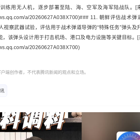
架训练用无人机，逐步部署至陆、海、空军及海军陆战队。[来源
w.inews.qq.com/a/20260627A038X700)### 11. 朝鲜
导人视察武器试验，评估用于战术弹道导弹的“特殊任务”弹头及
能，该弹头设计用于打击机场、港口及电力设施等关键目标。[来源
inews.qq.com/a/20260627A038X700)
客户端创作者，不代表腾讯新闻的观点和立场。
讯