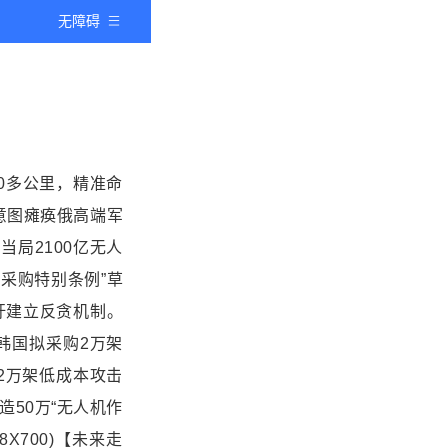
无障碍
00多公里，精准命
意图瘫痪俄高端军
当局2100亿无人
具采购特别条例”草
吁建立反贪机制。
# 3. 韩国拟采购2万架
2万架低成本攻击
造50万“无人机作
A038X700)【未来走