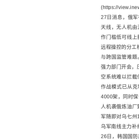
(https://vie
27日消息，俄
天线，无人机由
作门槛低可线上
远程操控的分工
与跨国监管难题。
强力部门开会，
空系统难以拦截
作战模式已从克
4000架，同时
人机袭俄炼油厂
军随即对乌七州
乌军南线主力补给
26日，韩国国