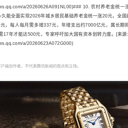
w.inews.qq.com/a/20260626A091NL00)### 10. 农村养老
多久能全面实现2026年城乡居民基础养老金统一涨20元，全国
00元，每人每月需多增337元，年增支出约7000亿元，属长
需17年才能达500元，专家呼吁加大国有资本划转力度。[来源:
inews.qq.com/a/20260623A072G000)
客户端创作者，不代表腾讯新闻的观点和立场。