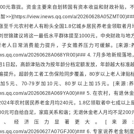
000元靠拢。资金主要来自划转国有资本收益和财政补贴，
](https://view.inews.qq.com/a/20260628A05ZMT00)#
涨至千元农村老人有盼头全国1.8亿城乡居民养老金领取者月均2
刘世锦建议将这一最低水平群体提至1000元，中央财政与地
老人日常消费能力提升，子女赡养压力可缓解。[来源:养
w.inews.qq.com/a/20260628A068YR00)### 4. 7月多
年7月1日起，高龄津贴改为按年龄分档定额发放，年龄越大标准越
遍提升。超龄务工者
工伤保险
同步覆盖，80岁以上老人津贴
月加5元、70-79岁加10元、80岁以上加15元。[来源:
w.inews.qq.com/a/20260628A069YA00)### 5. 在农
024年农村居民养老金月均240元，1.8亿领取者中七成以
100元可自给自足，家庭关系和谐；无退休金老人月均不足200
、经济压力显著更大。[来源:安心
w.inews.qq.com/a/20260627A07GFJ00)### 6. 专家