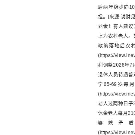
后两年稳步向1
担。[来源:说财见智>>
老金！有人建议
上为农村老人。
政策落地后农村
(https://vie
利调整2026
退休人员待遇普
宁65-69岁每
(https://vie
老人过两种日子2
休金老人每月2
婆媳矛盾
(https://vie