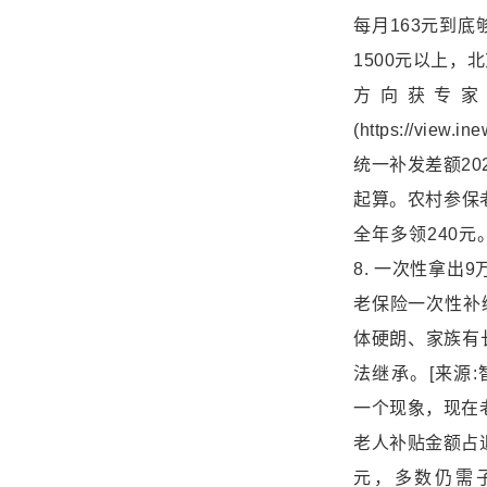
每月163元到底
1500元以上，
方向获专家
(https://vie
统一补发差额2
起算。农村参保老
全年多领240元。[来源
8. 一次性拿
老保险一次性补
体硬朗、家族有
法继承。[来源:智慧养老
一个现象，现在
老人补贴金额占退
元，多数仍需子