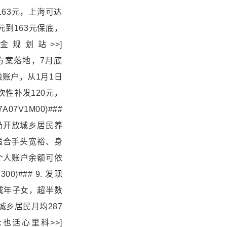
163元，上海可达
元到163元保底，
规划站>>]
养老金调整方案落地，7月底
账户，从1月1日
次性补发120元，
7A07V1M00)###
仍开放城乡居民养
适合手头宽裕、身
个人账户余额可依
300)### 9. 发现
成年子女，超半数
城乡居民月均287
也话心里科>>]