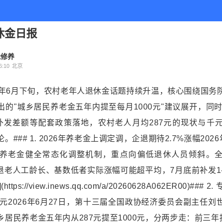
休金日报
我修养
:10
北京
2026年6月下旬，农村老年人退休金话题持续升温，核心围绕国
的"城乡居民养老金五年内提至每月1000元"建议展开，同时
补发差额等配套政策落地，农村老人月均287元的现状与千
### 1. 2026年养老金上调定调，企退期待2.7%涨幅202
养老金健全常态化调整机制，重点向偏低退休人员倾斜。
%，企退老人工龄长、基数低者实际涨幅可能超平均，7月底前补发1-
tps://view.inews.qq.com/a/20260628A062ER00)##
0元2026年6月27日，第十三届全国政协经济委员会副主任
居民养老金五年内从287元提至1000元，分两步走：前三年