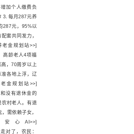
不增加个人缴费负
## 3. 每月287元养
87元，95%以
方配套共同发力，
老金规划站>>]
地新规落地，高龄老人4项福
高，70周岁以上
标准各地上浮，辽
养老金规划站>>]
村，有退休金和没有退休金的
上是农村老人。有退
元，需依赖子女，
AI>>]
说养老金制度走对了，农民：