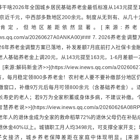
够干啥2026年全国城乡居民基础养老金最低标准从143元提至
北京近千元，中西部多数地区200余元。制度从无到有、从几十
肯定，但地区差距依然显著。[来源:养老金
w.inews.qq.com/a/20260627A0ANKA00)### 7. 2026
026年养老金调整方案已落地，补发差额7月底前打入社保卡金融
人基础养老金上调20元，从143元提至163元，1-6月差额一
:解码新金济>>](https://view.inews.qq.com/a/2026062
出9万，每月稳定领800多养老金！农村老人要不要补缴部分地区
缴窗口，补缴9万元后每月可领800余元（含基础养老金）。
长寿史的老人；若9万为全家积蓄或身体多病，不建议补缴。
说>>](https://view.inews.qq.com/a/20260626A08RP
老年人的退休金成为全家的救命稻草72%的退休父母仍在补贴
休金40%以上。城镇职工月人均3498元，可支撑全家开支；
女接济，城乡养老保障差距在家庭中体现明显。[来源: