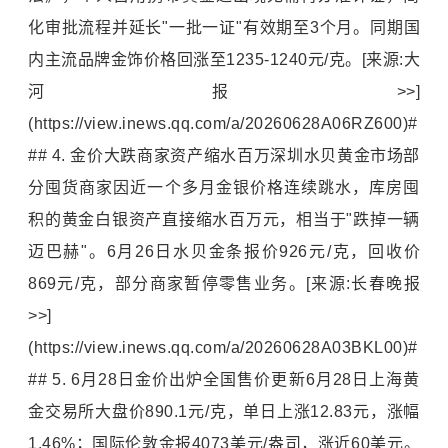
化审批流程并延长"一批一证"有效期至3个月。同期国
内主流品牌金饰价格回涨至1235-1240元/克。[来源:大
河报>>]
(https://view.inews.qq.com/a/20260628A06RZ600)#
## 4. 金价大跌商家资产缩水百万深圳水贝黄金市场部
分囤货商家因近一个多月金银价格连续跳水，库房囤
积的黄金白银资产直接缩水百万元，相当于"跌掉一辆
迈巴赫
"。6月26日水贝金条报价926元/克，回收价
869元/克，部分商家暂停零售业务。[来源:长春晚报
>>]
(https://view.inews.qq.com/a/20260628A03BKL00)#
## 5. 6月28日金价出炉全国售价更新6月28日上海黄
金交易所大盘价890.1元/克，单日上涨12.83元，涨幅
1.46%；国际伦敦金报4073美元/盎司，涨近60美元。