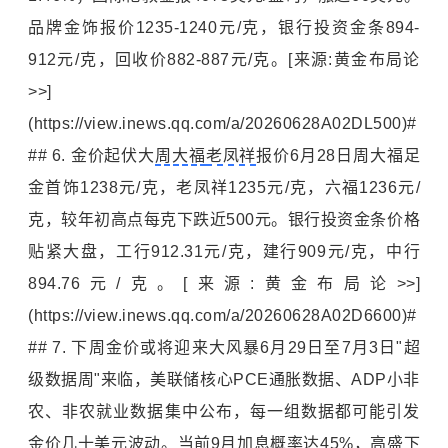
品牌金饰报价1235-1240元/克，银行投资金条894-
912元/克，回收价882-887元/克。[来源:黄金布局论
>>]
(https://view.inews.qq.com/a/20260628A02DL500)#
## 6. 金价起伏大
周大福
老凤祥
报价6月28日周大福足
金首饰1238元/克，老凤祥1235元/克，六福1236元/
克，较年初高点每克下跌近500元。银行投资金条价格
贴紧大盘，工行912.31元/克，建行909元/克，中行
894.76元/克。[来源:黄金布局论>>]
(https://view.inews.qq.com/a/20260628A02D6600)#
## 7. 下周金价或将迎来大风暴6月29日至7月3日"超
级数据周"来临，美联储核心PCE通胀数据、ADP小非
农、非农就业数据集中公布，每一组数据都可能引发
金价几十美元波动。当前9月加息概率达45%，
高盛
下