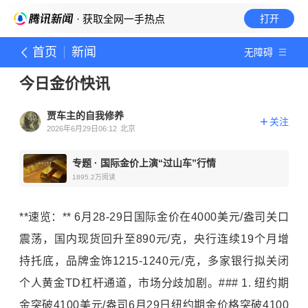
· 获取全网一手热点
打开
首页
新闻
无障碍
今日金价快讯
贾车主的自我修养
关注
2026年6月29日06:12
北京
专题
·
国际金价上演“过山车”行情
1895.2万
阅读
**速览：** 6月28-29日国际金价在4000美元/盎司关口
震荡，国内现货回升至890元/克，央行连续19个月增
持托底，品牌金饰1215-1240元/克，多家银行拟关闭
个人黄金TD杠杆通道，市场分歧加剧。### 1. 纽约期
金突破4100美元/盎司6月29日纽约期金价格突破4100