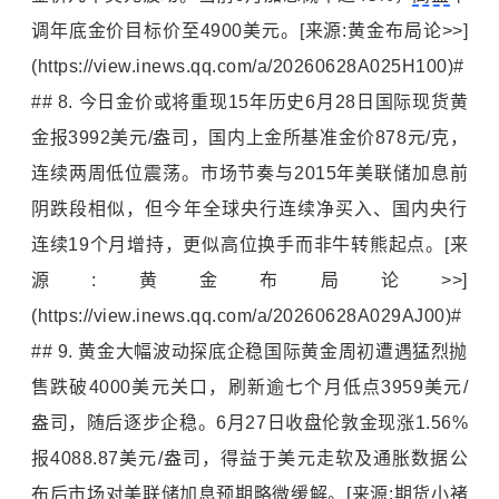
调年底金价目标价至4900美元。[来源:黄金布局论>>]
(https://view.inews.qq.com/a/20260628A025H100)#
## 8. 今日金价或将重现15年历史6月28日国际现货黄
金报3992美元/盎司，国内上金所基准金价878元/克，
连续两周低位震荡。市场节奏与2015年美联储加息前
阴跌段相似，但今年全球央行连续净买入、国内央行
连续19个月增持，更似高位换手而非牛转熊起点。[来
源:黄金布局论>>]
(https://view.inews.qq.com/a/20260628A029AJ00)#
## 9. 黄金大幅波动探底企稳国际黄金周初遭遇猛烈抛
售跌破4000美元关口，刷新逾七个月低点3959美元/
盎司，随后逐步企稳。6月27日收盘伦敦金现涨1.56%
报4088.87美元/盎司，得益于美元走软及通胀数据公
布后市场对美联储加息预期略微缓解。[来源:期货小褚