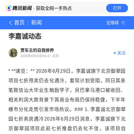
· 获取全网一手热点
打开
首页
新闻
无障碍
李嘉诚动态
贾车主的自我修养
关注
2026年6月30日06:47
北京
* **速览：** 2026年6月29日，李嘉诚旗下北京御翠园
项目七折甩卖仍去化遇冷，套现计划受阻，同日其亲
笔致信汕大毕业生勉励学子，另巴拿马港口被收回、
相关利润大跌背景下其商业布局仍保持稳健，下半年
楼市分化走势引发市场热议。### 1.
李嘉诚
北京御翠
园七折卖房遇冷2026年6月29日消息，李嘉诚旗下北
京御翠园项目此前七折推盘仍去化不佳，该项目自