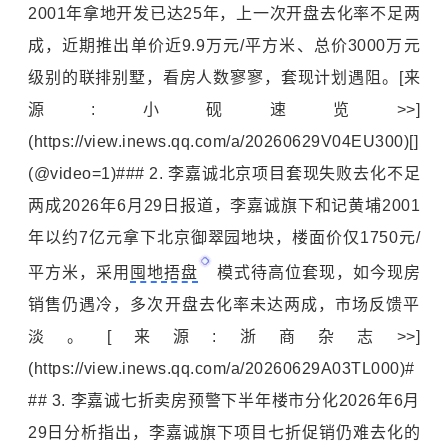
2001年拿地开发已达25年，上一次开盘去化率不足两
成，近期推出单价近9.9万元/平方米、总价3000万元
级别的联排别墅，看房人数寥寥，套现计划遇阻。[来
源:小砚速览>>]
(https://view.inews.qq.com/a/20260629V04EU300)[]
(@video=1)### 2. 李嘉诚北京项目套现失败去化不足
两成2026年6月29日报道，李嘉诚旗下和记黄埔2001
年以约7亿元拿下北京御翠园地块，楼面价仅1750元/
平方米，采用
囤地捂盘
模式待高位套现，如今现房
销售仍遇冷，多次开盘去化率未达两成，市场反馈平
淡。[来源:浙商杂志>>]
(https://view.inews.qq.com/a/20260629A03TL000)#
## 3. 李嘉诚七折卖房预警下半年楼市分化2026年6月
29日分析指出，李嘉诚旗下项目七折促销仍难去化的