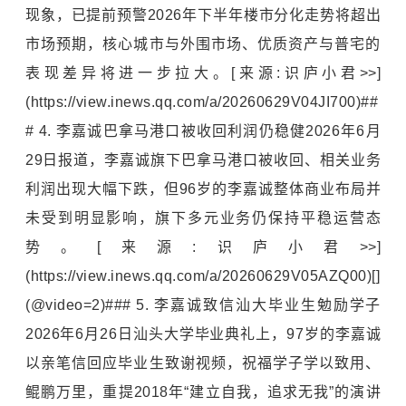
现象，已提前预警2026年下半年楼市分化走势将超出
市场预期，核心城市与外围市场、优质资产与普宅的
表现差异将进一步拉大。[来源:识庐小君>>]
(https://view.inews.qq.com/a/20260629V04JI700)##
# 4. 李嘉诚巴拿马港口被收回利润仍稳健2026年6月
29日报道，李嘉诚旗下巴拿马港口被收回、相关业务
利润出现大幅下跌，但96岁的李嘉诚整体商业布局并
未受到明显影响，旗下多元业务仍保持平稳运营态
势。[来源:识庐小君>>]
(https://view.inews.qq.com/a/20260629V05AZQ00)[]
(@video=2)### 5. 李嘉诚致信汕大毕业生勉励学子
2026年6月26日
汕头大学
毕业典礼上，97岁的李嘉诚
以亲笔信回应毕业生致谢视频，祝福学子学以致用、
鲲鹏万里，重提2018年“建立自我，追求无我”的演讲