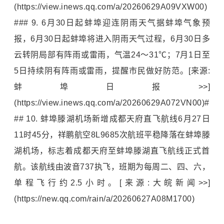
(https://view.inews.qq.com/a/20260629A09VXW00)
### 9. 6月30日起蚌埠迎连阴雨天气据蚌埠气象预
报，6月30日起蚌埠将进入阴雨天气过程，6月30日多
云转阴局部有阵雨或雷雨，气温24～31℃；7月1日至
5日持续阴有阵雨或雷雨，提醒市民做好防范。[来源:
蚌埠日报>>]
(https://view.inews.qq.com/a/20260629A072VN00)#
## 10. 蚌埠滕湖机场新增成都天府直飞航线6月27日
11时45分，祥鹏航空8L9685次航班平稳降落在蚌埠滕
湖机场，标志着成都天府至蚌埠滕湖直飞航线正式首
航。该航线由波音737执飞，班期为每周二、四、六，
单程飞行约2.5小时。[来源:大皖新闻>>]
(https://new.qq.com/rain/a/20260627A08M1700)