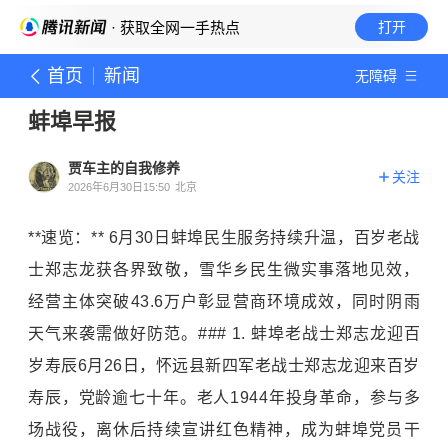
· 获取全网一手热点
打开
首页
新闻
无障碍
蚌埠早报
贾车主的自我修养
关注
2026年6月30日15:50
北京
**速览：** 6月30日蚌埠民生服务持续升温，百岁老战
士郑志龙获各界致敬，雪华乡民生微实事落地见效，
经营主体突破43.6万户彰显营商环境成效，同时阴雨
天气来袭需做好防范。### 1. 蚌埠老战士郑志龙迎百
岁寿辰6月26日，怀远县新四军老战士郑志龙迎来百岁
寿辰，党龄逾七十年。老人1944年投身革命，参与多
场战役，离休后持续宣讲红色精神，成为
蚌埠
党员干