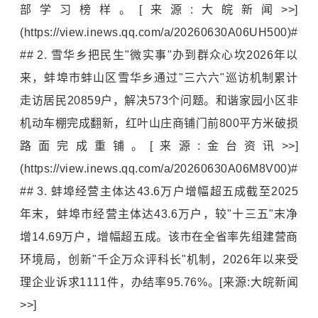
部学习榜样。[来源:大皖新闻>>]
(https://view.inews.qq.com/a/20260630A06UH500)#
## 2. 雪华乡把民生"微实事"办到群众心坎2026年以
来，蚌埠市蚌山区雪华乡通过"三六六"巡访机制累计
走访居民20859户，解决573个问题。和谐家园小区非
机动车棚完成翻新，红叶山庄商铺门前800平方米破损
路面完成重铺。[来源:金台资讯>>]
(https://view.inews.qq.com/a/20260630A06M8V00)#
## 3. 蚌埠经营主体达43.6万户增幅超五成截至2025
年末，蚌埠市经营主体达43.6万户，较"十三五"末净
增14.69万户，增幅超五成。该市在全省率先组建营商
环境局，创新"千企万众评科长"机制，2026年以来受
理企业诉求1111件，办结率95.76%。[来源:大皖新闻
>>]