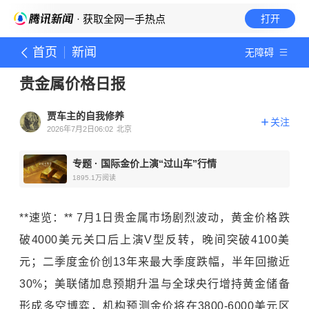
· 获取全网一手热点
打开
首页
新闻
无障碍
贵金属价格日报
贾车主的自我修养
关注
2026年7月2日06:02
北京
专题
·
国际金价上演“过山车”行情
1895.1万
阅读
**速览：** 7月1日贵金属市场剧烈波动，黄金价格跌
破4000美元关口后上演V型反转，晚间突破4100美
元；二季度金价创13年来最大季度跌幅，半年回撤近
30%；美联储加息预期升温与全球央行增持黄金储备
形成多空博弈，机构预测金价将在3800-6000美元区