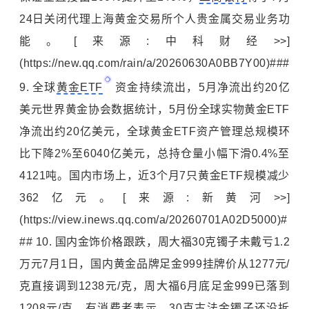
24日关闭代理上海黄金交易所个人贵金属交易业务功
能。[来源:中科财经>>]
(https://new.qq.com/rain/a/20260630A0BB7Y00)###
9. 全球
黄金ETF
资金持续流出，5月净流出约20亿
美元世界黄金协会数据统计，5月份全球实物黄金ETF
净流出约20亿美元，全球黄金ETF资产管理总规模环
比下降2%至6040亿美元，总持仓量小幅下滑0.4%至
4121吨。国内市场上，近3个月7只黄金ETF规模减少
362亿元。[来源:新黄河>>]
(https://view.inews.qq.com/a/20260701A02D5000)#
## 10. 国内金饰价格跟跌，
周大福
30克镯子未戴亏1.2
万元7月1日，国内黄金品牌足金999挂牌价从1277元/
克直接调到1238元/克，周大福6月底足金999已落到
1208元/克。有消费者表示，30克古法金镯子还没拆