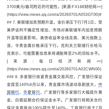
3700美元/盎司附近的可能性。[来源:FX168财经网>>]
(https://view.inews.qq.com/a/20260701A053GT00)#
## 7. 美联储加息预期升温，金价承压下行7月1日，受
美伊谈判不确定性增加、市场对美联储年内加息预期
升温等因素影响，美债收益率全线走高、美元指数上
涨，令贵金属价格承压下行。克利夫兰联储行长哈马
克表示，可能需要加息来将通胀降至2%的目标水平。
[来源:每日经济新闻>>]
(https://view.inews.qq.com/a/20260701A02CWN00)
### 8. 多家银行收紧贵金属交易风控，广发银行保证
金提至140%6月以来，贵金属市场波动急剧放大，
中
国银行
、
华夏银行
、广发银行等多家银行大幅提升黄
金、白银延期合约保证金水平。广发银行将相关合约
保证金直接由100%提升至140%，
工商银行
将于7月