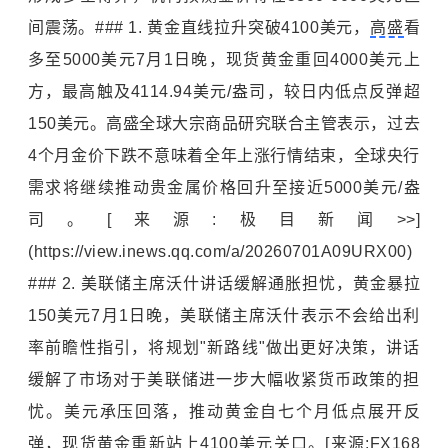
间震荡。### 1. 黄金直线拉升突破4100美元，
高盛
看
多至5000美元7月1日晚，现货黄金重回4000美元上
方，最高触及4114.94美元/盎司，较日内低点反弹超
150美元。高盛全球大宗商品研究联合主管表示，过去
4个月金价下跌不意味着全年上涨行情结束，全球央行
需求将继续推动
贵金属
价格回升至接近5000美元/盎
司。[来源:极目新闻>>]
(https://view.inews.qq.com/a/20260701A09URX00)
### 2. 美联储主席沃什讲话缓解通胀担忧，黄金暴拉
150美元7月1日晚，美联储主席沃什表示不会给出利
率前瞻性指引，将规划"新路线"做出更好决策，讲话
缓解了市场对于美联储进一步大幅收紧货币政策的担
忧。美元承压回落，推动黄金自七个月低点展开反
弹，现货黄金重新站上4100美元关口。[来源:FX168