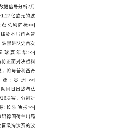
阵波黑晋级数据信号分析7月
1.27亿欧元的波
蔡总风向标>>]
与波黑历史交锋及本届首秀背
，波黑是队史首次
球嘉年华>>]
贡与普利西奇将正面对决哲科
员，将与普利西奇
:念洲>>]
2日英美比三队同日出战淘汰
16决赛，分别对
长沙晚报>>]
需注意避免重蹈德国荷兰出局
次晋级淘汰赛的波