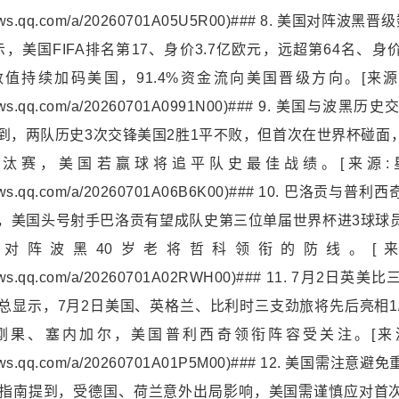
w.inews.qq.com/a/20260701A05U5R00)### 8. 美国对
，美国FIFA排名第17、身价3.7亿欧元，远超第64名、身价
值持续加码美国，91.4%资金流向美国晋级方向。[来源:
w.inews.qq.com/a/20260701A0991N00)### 9. 美国
提到，两队历史3次交锋美国2胜1平不败，但首次在世界杯碰面
汰赛，美国若赢球将追平队史最佳战绩。[来源:星
w.inews.qq.com/a/20260701A06B6K00)### 10. 巴洛
到，美国头号射手巴洛贡有望成队史第三位单届世界杯进3球球
对阵波黑40岁老将哲科领衔的防线。[来源
w.inews.qq.com/a/20260701A02RWH00)### 11. 7月
汇总显示，7月2日美国、英格兰、比利时三支劲旅将先后亮相1/
刚果、塞内加尔，美国普利西奇领衔阵容受关注。[来源:
w.inews.qq.com/a/20260701A01P5M00)### 12. 美国
战指南提到，受德国、荷兰意外出局影响，美国需谨慎应对首