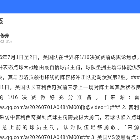
态
我修养
02
北京
 2026年7月1日至2日，美国队在世界杯1/16决赛赛前成舆论焦点
并表态点球大战愿由最自信球员主罚，球队坐拥主场与体能优
级，其与巴洛贡领衔锋线的阵容将冲击队史淘汰赛第2胜。### 
月1日，美国队长普利西奇赛前表示上一场对阵土耳其后状态良
1/16决赛做好充分准备。[来源:雷
.inews.qq.com/a/20260701A048YM00)[](@video=1)##
日采访中普利西奇提到点球主罚需要极大勇气，若球队陷入点
意上前的球员主罚，认为队伍足够勇敢。[来源:
w.inews.qq.com/a/20260701A048YM00)### 3. 美国V