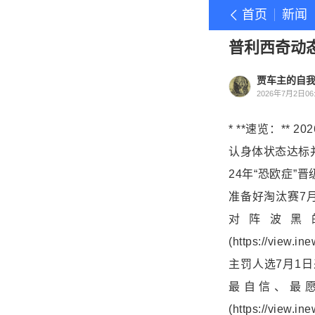
首页
新闻
普利西奇动
贾车主的自
2026年7月2日06:
* **速览：**
认身体状态达标
24年“
恐欧症
”晋
准备好淘汰赛7
对阵波黑的
(https://view
主罚人选7月1
最自信、最愿
(https://vie