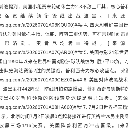
事前瞻提到，美国小组赛末轮轮休主力2-3不敌土耳其，核心普
巴洛贡继续领衔锋线出战波黑。[来源:懂
w.inews.qq.com/a/20260701A08KQU00)### 4. 四大AI
测均认为美国依托主场、体能、阵容三重优势，可在常规时间击
、巴洛贡、
麦肯尼
均满血待战。[来源:
w.inews.qq.com/a/20260701A07QAR00)### 5. 美国欲破
自1990年以来在世界杯面对欧洲球队战绩为1胜7平13负，
击队史淘汰赛第2胜的关键战，普利西奇为核心攻坚点。[来源:
w.inews.qq.com/a/20260701A09CEZ00)### 6. 美国对
，波黑主打442阵型，防线惧怕边路爆点，普利西奇与德斯特
黑40岁哲科领衔的防线转身迟缓是明显短板。[来源:大
w.inews.qq.com/a/20260701A08HA600)### 7. 7月2日
显示，北京时间7月2日凌晨0点起将接连进行英格兰vs民主刚
波黑三场1/16决赛，美国阵普利西奇冲击晋级。[来源