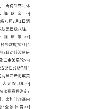
利西奇得到充足休
球帝>>]
看好美国晋级八强7月1日消
败波黑晋级八强，
懂球帝>>]
24年世界杯恐欧魔咒7月1
7月2日对阵波黑是
三金破局论>>]
阵波黑战术适配性分析7月1
的两翼冲击将成美
太保LOL>>]
世界杯三场淘汰赛赛程确定7
果、
比利时
vs塞内
:全景体育>>]