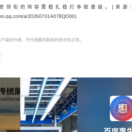
奇领衔的阵容需稳扎稳打争取晋级。[来源:上
inews.qq.com/a/20260701A078QO00)
客户端创作者，不代表腾讯新闻的观点和立场。