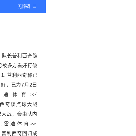
无障碍
，队长
普利西奇
确
势被多方看好打破
1. 普利西奇称已
好，已为7月2日
速体育>>]
# 2. 普利西奇谈点球大战
球大战，会由队内
雷速体育>>]
S波黑看点：普利西奇回归成